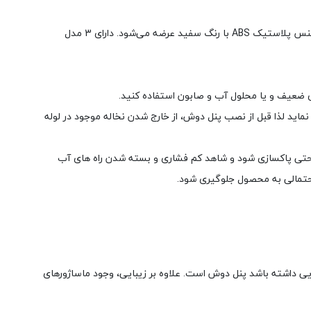
پانل دوش حمام سنی پلاستيک مدل سوناِی درای گواهینامه ایزو 9001 و 5 سال گارانتی و خدمات پس از فروش بدون قید و شرط می‌باشد که با جنس پلاستیک ABS با رنگ سفید عرضه می‌شود. دارای 3 مدل
ید لذا قبل از نصب پنل دوش، از خارج شدن نخاله موجود در لوله
ه راحتی پاکسازی شود و شاهد کم فشاری و بسته شدن راه های آب
احتمالی به محصول جلوگیری شود.
ایی داشته باشد پنل دوش است. علاوه بر زیبایی، وجود ماساژورهای