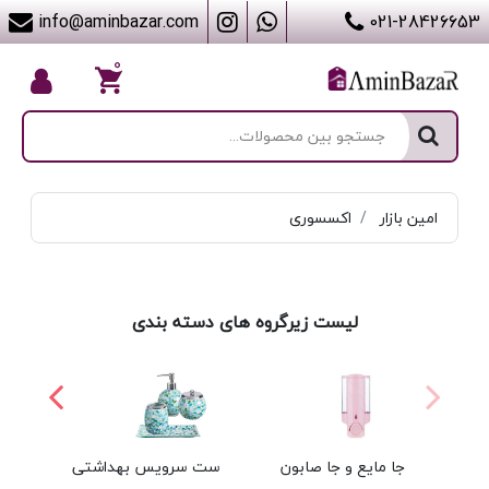
info@aminbazar.com
021-28426653
۰
امین بازار
اکسسوری
لیست زیرگروه های دسته بندی
جا مایع و جا صابون
ست سرویس بهداشتی
جا د