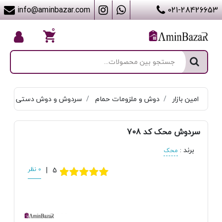
info@aminbazar.com
021-28426653
۰
امین بازار
دوش و ملزومات حمام
سردوش و دوش دستی
سردوش محک کد 708
برند
:
محک
5
|
0 نظر