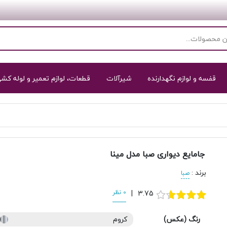
قفسه و لوازم نگهدارنده
شیرآلات
قطعات، لوازم تعمیر و لوله کش
جامایع دیواری صبا مدل مینا
برند
:
صبا
3.75
|
0 نظر
رنگ (عکس)
کروم