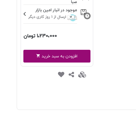
صبا
موجود در انبار امین بازار
ارسال از 1 روز کاری دیگر
1،230،000 تومان
افزودن به سبد خرید