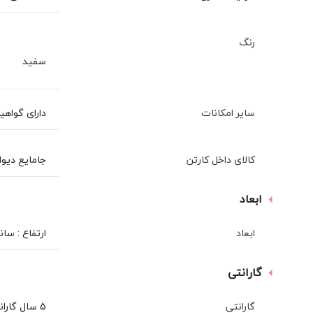
رنگ
سفید
سایر امکانات
دارای گواهینامه iso 9001 - BQC متریال : واشر های
کالای داخل کارتن
جامایع دیواری صبا - 2 عدد
ابعاد
ابعاد
ارتفاع : سانتی متر | عرض :
گارانتی
گارانتی
5 سال گارانتی و 20 سال خدمات پس از فروش شرکت صبا