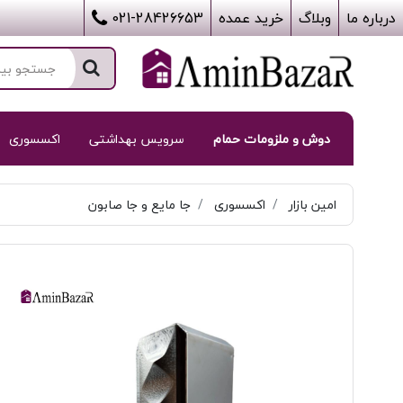
درباره ما
وبلاگ
خرید عمده
021-28426653
دوش و ملزومات حمام
سرویس بهداشتی
اکسسوری
امین بازار
اکسسوری
جا مایع و جا صابون