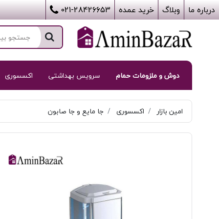
درباره ما
وبلاگ
خرید عمده
021-28426653
دوش و ملزومات حمام
سرویس بهداشتی
اکسسوری
امین بازار
اکسسوری
جا مایع و جا صابون