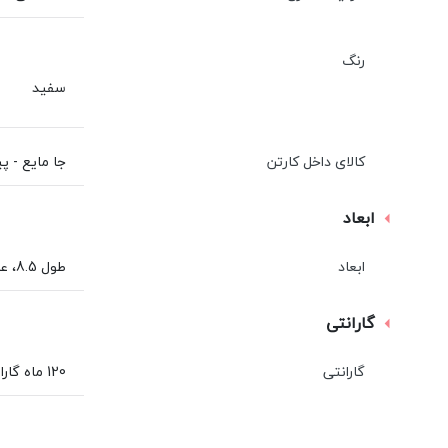
رنگ
سفید
کالای داخل کارتن
جا مایع - پ
ابعاد
ابعاد
طول 8.5، عرض 7.8 و ارتفاع 18 سانتی‌متر
گارانتی
گارانتی
120 ماه گارانتی ایمن آب