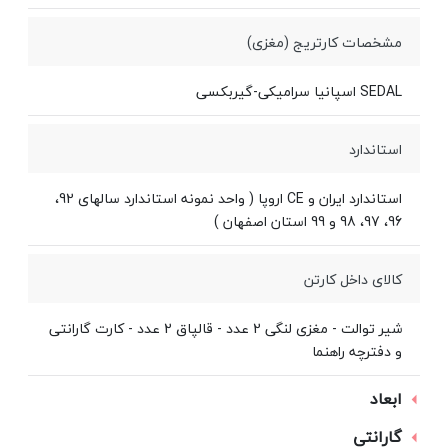
مشخصات کارتریج (مغزی)
SEDAL اسپانیا سرامیکی-گیربکسی
استاندارد
استاندارد ایران و CE اروپا ( واحد نمونه استاندارد سالهای 92،
96، 97، 98 و 99 استان اصفهان )
کالای داخل کارتن
شیر توالت - مغزی لنگی 2 عدد - قالپاق 2 عدد - کارت گارانتی
و دفترچه راهنما
ابعاد
گارانتی