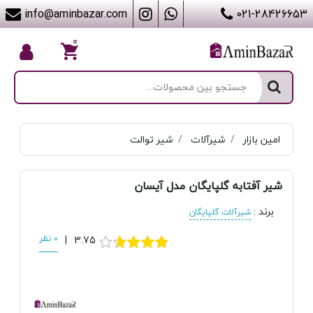
info@aminbazar.com
021-28426653
۰
امین بازار
شیرآلات
شیر توالت
شیر آفتابه گلپایگان مدل آیسان
برند
:
شیرآلات گلپایگان
3.75
|
0 نظر