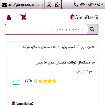
info@aminbazar.com
021-28426653
۰
امین بازار
اکسسوری
جا دستمال کاغذی توالت
جا دستمال توالت کیسان مدل مادیس
برند
:
کیسان
3.75
|
0 نظر