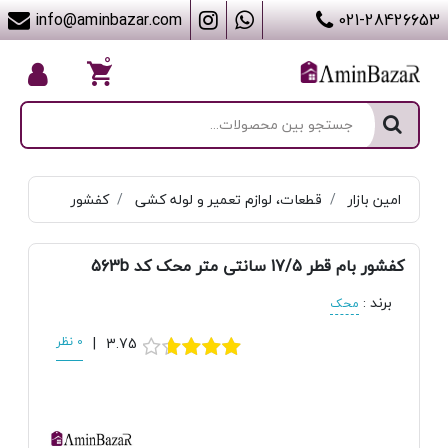
info@aminbazar.com
021-28426653
۰
امین بازار
قطعات، لوازم تعمیر و لوله کشی
کفشور
کفشور بام قطر 17/5 سانتی متر محک کد 563b
برند
:
محک
3.75
|
0 نظر