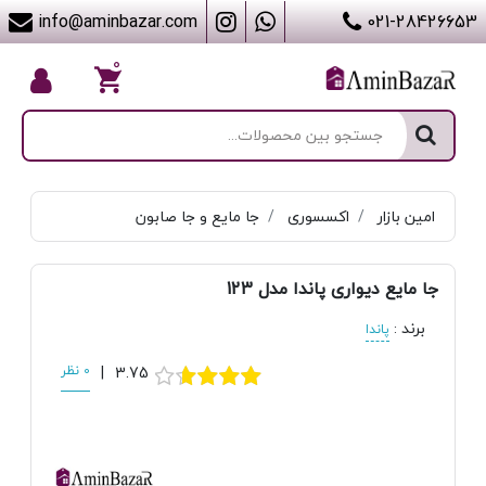
info@aminbazar.com
021-28426653
۰
امین بازار
اکسسوری
جا مایع و جا صابون
جا مایع دیواری پاندا مدل 123
برند
:
پاندا
3.75
|
0 نظر