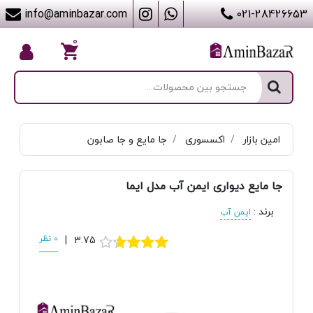
info@aminbazar.com
021-28426653
۰
امین بازار
اکسسوری
جا مایع و جا صابون
جا مایع دیواری ایمن آب مدل ایما
برند
:
ایمن آب
3.75
|
0 نظر