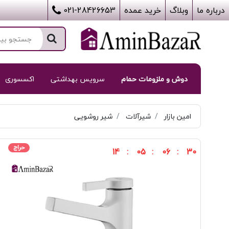
درباره ما
وبلاگ
خرید عمده
021-28426653
دوش و ملزومات حمام
سرویس بهداشتی
اکسسوری
امین بازار
شیرآلات
شیر روشویی
حراج
14
05
06
30