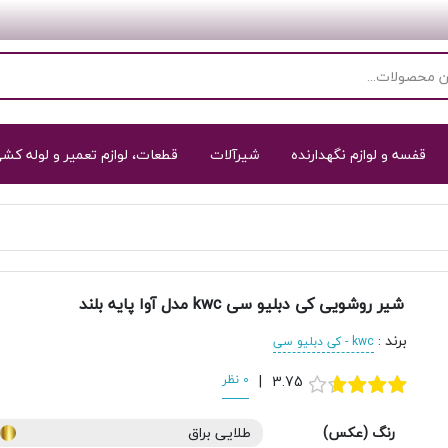
قفسه و لوازم نگهدارنده
شیرآلات
قطعات، لوازم تعمیر و لوله کش
شیر روشویی کی دبلیو سی kwc مدل آوا پایه بلند
برند
:
kwc - کی دبلیو سی
3.75
|
0 نظر
رنگ (عکس)
طلایی براق