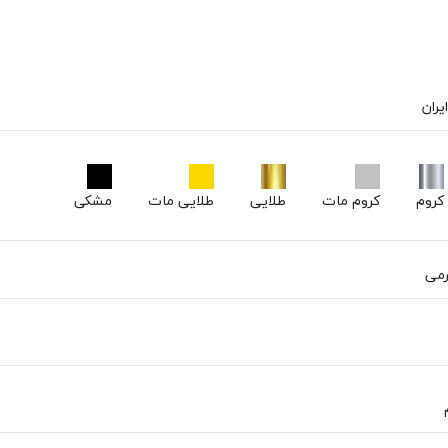
ران
کروم
کروم مات
طلایی
طلایی مات
مشکی
رمی