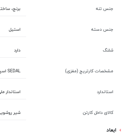
جنس تنه
برنج، ساخت
جنس دسته
استیل
شلنگ
دارد
مشخصات کارتریج (مغزی)
SEDAL اسپانیا سرامیکی-گیربکسی
استاندارد
استاندار ملی ایرا
کالای داخل کارتن
شیر روشویی Kwc - شیلنگ پیسوار - اقل
ابعاد