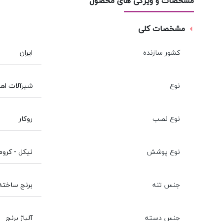
مشخصات و ویژگی های محصول
مشخصات کلی
کشور سازنده
ایران
نوع
شیرآلات اه
نوع نصب
روکار
نوع پوشش
نیکل - کروم
جنس تنه
برنج ساخته
جنس دسته
آلیاژ برنج