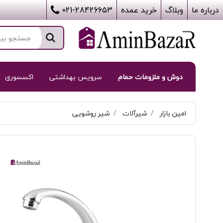
درباره ما
وبلاگ
خرید عمده
021-28426653
دوش و ملزومات حمام
سرویس بهداشتی
اکسسوری
امین بازار
شیرآلات
شیر روشویی