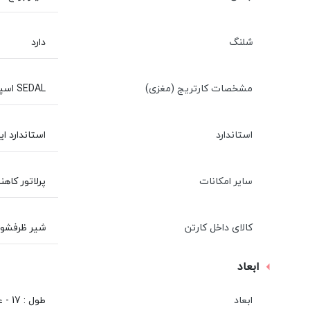
شلنگ
دارد
مشخصات کارتریج (مغزی)
SEDAL اسپانیا سرامیکی-گیربکسی
استاندارد
استاندارد ایران و CE اروپا ( واحد نمونه استاندارد سالهای 92، 6
سایر امکانات
پرلاتور کاهن
کالای داخل کارتن
شیر ظرفشویی - علم کوتاه ریختگی - 2 عدد ش
ابعاد
ابعاد
طول : 17 - عرض : 4 - ارتفاع : 20 سانتی متر