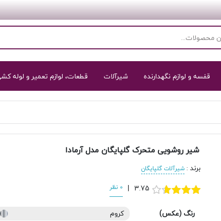
قفسه و لوازم نگهدارنده
شیرآلات
قطعات، لوازم تعمیر و لوله کش
شیر روشویی متحرک گلپایگان مدل آرمادا
برند
:
شیرآلات گلپایگان
3.75
|
0 نظر
رنگ (عکس)
کروم