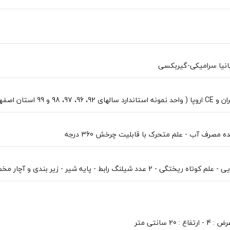
9، 97، 98 و 99 استان اصفهان )
ده مصرف آب - علم متحرک با قابلیت چرخش 360 درجه
یلنگ رابط - پایه شیر - زیر بندی و آچار مخصوص جهت نصب بر روی سینک و آب بندی، کارت گارانتی