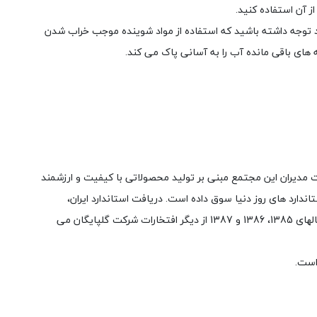
 آن استفاده کنید.
 توجه داشته باشید که استفاده از مواد شوینده موجب خراب شدن
ای باقی مانده آب را به آسانی پاک می کند.
الت مدیران این مجتمع مبنی بر تولید محصولاتی با کیفیت و ارزشمند
دارد های روز دنیا سوق داده است. دریافت استاندارد ایران،
استاندارد CE اروپا، دریافت گواهینامه های متعدد همانند ISO 9001، 14001، 2008 و انتخاب این مجتمع به عنوان واحد نمونه استاندارد استان در سالهای 1385، 1386 و 1387 از دیگر افتخارات شرکت گلپایگان می