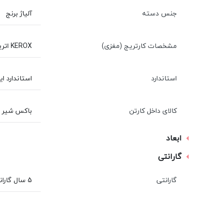
جنس دسته
آلیاژ برنج
مشخصات کارتریج (مغزی)
KEROX اتریش سرامیکی-گیربکسی
استاندارد
استاندارد ای
کالای داخل کارتن
باکس شیر تو
ابعاد
گارانتی
گارانتی
5 سال گارانتی و 10 سال خدمات پس از فروش شرکت بهفر