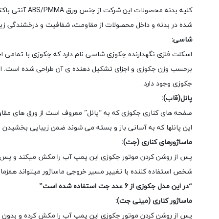
کلیه بدنه مح
شده در بدنه و داخل محصولات از مقاومت، شفافیت و درخشندگی زیاد
شاسی:
اسکلت فلزی نگهدارنده جکوزی شاسی نام دارد که جکوزی با تمامی ا
برحسب وزن جکوزی و اجزای تشکیل دهنده ی آن طراحی شده است. این 
جکوزی وجود دارد.
پانل(قاب):
صفحه های کناری جکوزی که به “پانل” معروف است از ورق های مق
این پانلها که به آسانی باز و بسته می شوند ضمن زیبایی بخشیدن
ماساژورهای کناری (جت):
پس از روشن کردن موتور جکوزی این پمپ آب را مکش میکند و پس از 
شخص استفاده کننده با تغییر مسیر خروجی ماساژور میتواند همزمان
“در این مدل جکوزی از 6 عدد جت استفاده شده است”
ماساژور کناری (مینی جت):
پس از روشن کردن موتور جکوزی این پمپ آب را مکش کرده و بدون دخ