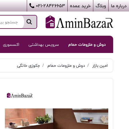
درباره ما
وبلاگ
خرید عمده
021-28426653
دوش و ملزومات حمام
سرویس بهداشتی
اکسسوری
امین بازار
دوش و ملزومات حمام
جکوزی خانگی