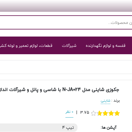
قفسه و لوازم نگهدارنده
شیرآلات
قطعات، لوازم تعمیر و لوله کش
جکوزی شاینی مدل N-JA024 با شاسی و پانل و شیرآلات اندازه 97*155 سانتی‌متر
برند
:
شاینی
3.75
|
0 نظر
آپشن ها:
تیپ 4