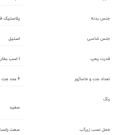
جنس بدنه
پلاستیک فشرد
جنس شاسی
استیل
قدرت پمپ
1 اسب بخار
تعداد جت و ماساژور
6 عدد جت
رنگ
سفید
محل نصب زيرآب
سمت راست و در فاصله 