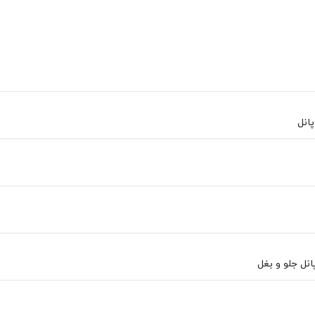
انل
پانل جلو و بغل