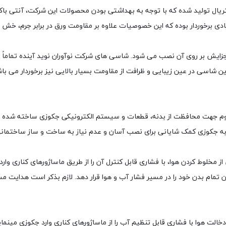
صولات این شرکت از جنس ورق ABS/PMMA آنتی باکتریال تولید شده که با توجه به بهداشتی بودن محصولات
ی برخوردار بوده که این خصوصیات علاوه بر مقاومت ورق در برابر جرم، خش
جزایش بر روی آن نصب می شود. شاسی های شرکت نوآوران نوید آینده تماماً
شاسی در عین زیبایی و ظرافت از مقاومت بسیار بالایی نیز برخوردار می با
اوم جهت محافظت از بدنه، قطعات و سیستم الکترونیکی جکوزی ساخته شده 
 به جکوزی کمک شایانی برای نصب آسان و عدم نیاز به ساخت و ساز ساختمان
مخلوط کردن هوا، با فشاری قابل کنترل آن را از طریق ماساژورهای کناری وا
 تمام بدن خود را در مسیر فشار آب و هوا قرار دهد. لازم بذکر است هدایت 
الت هوا با فشاری قابل تنظیم آب را از ماساژورهای کناری وارد جکوزی مینم