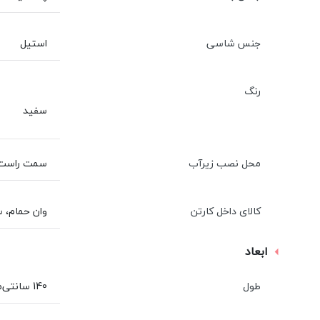
جنس شاسی
استیل
رنگ
سفید
محل نصب زيرآب
سمت راست و در فاصله 5
کالای داخل کارتن
وان حمام، 
ابعاد
طول
140 سانتی‌متر