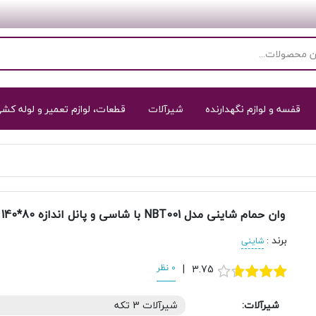
قفسه و لوازم نگهدارنده
شیرآلات
قطعات، لوازم تعمیر و لوله کش
وان حمام شاینی مدل NBT001 با شاسی و پانل اندازه 80*140 سانتی‌متر
برند
:
شاینی
3.75
|
0 نظر
شیرآلات:
شیرآلات 3 تکه