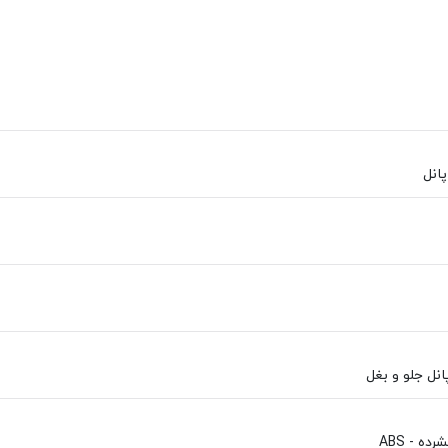
انل
پانل جلو و بغل
ه - ABS