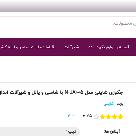
قفسه و لوازم نگهدارنده
شیرآلات
قطعات، لوازم تعمیر و لوله کش
جکوزی شاینی مدل N-JA005 با شاسی و پانل و شیرآلات اندازه 75*160 سانتی‌متر
برند
:
شاینی
3.75
|
0 نظر
آپشن ها:
تیپ 2