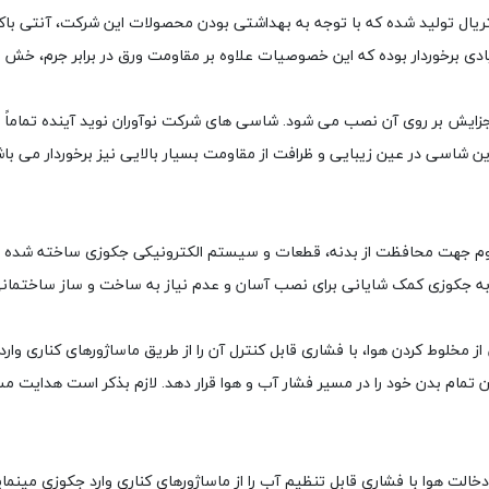
صولات این شرکت از جنس ورق ABS/PMMA آنتی باکتریال تولید شده که با توجه به بهداشتی بودن محصولات
ی برخوردار بوده که این خصوصیات علاوه بر مقاومت ورق در برابر جرم، خش
جزایش بر روی آن نصب می شود. شاسی های شرکت نوآوران نوید آینده تماماً
شاسی در عین زیبایی و ظرافت از مقاومت بسیار بالایی نیز برخوردار می با
اوم جهت محافظت از بدنه، قطعات و سیستم الکترونیکی جکوزی ساخته شده 
 به جکوزی کمک شایانی برای نصب آسان و عدم نیاز به ساخت و ساز ساختمان
مخلوط کردن هوا، با فشاری قابل کنترل آن را از طریق ماساژورهای کناری وا
 تمام بدن خود را در مسیر فشار آب و هوا قرار دهد. لازم بذکر است هدایت 
الت هوا با فشاری قابل تنظیم آب را از ماساژورهای کناری وارد جکوزی مینم