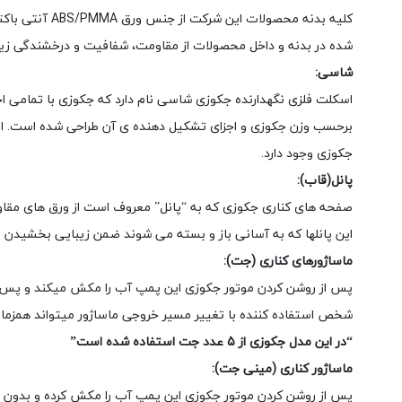
کلیه بدنه مح
شده در بدنه و داخل محصولات از مقاومت، شفافیت و درخشندگی زیاد
شاسی:
اسکلت فلزی نگهدارنده جکوزی شاسی نام دارد که جکوزی با تمامی ا
برحسب وزن جکوزی و اجزای تشکیل دهنده ی آن طراحی شده است. این 
جکوزی وجود دارد.
پانل(قاب):
صفحه های کناری جکوزی که به “پانل” معروف است از ورق های مق
این پانلها که به آسانی باز و بسته می شوند ضمن زیبایی بخشیدن
ماساژورهای کناری (جت):
پس از روشن کردن موتور جکوزی این پمپ آب را مکش میکند و پس از 
شخص استفاده کننده با تغییر مسیر خروجی ماساژور میتواند همزمان
“در این مدل جکوزی از 5 عدد جت استفاده شده است”
ماساژور کناری (مینی جت):
پس از روشن کردن موتور جکوزی این پمپ آب را مکش کرده و بدون دخ