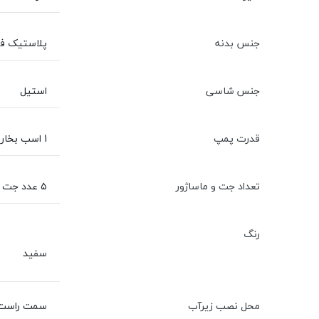
جنس بدنه
پلاستیک فشرد
جنس شاسی
استیل
قدرت پمپ
1 اسب بخار
تعداد جت و ماساژور
۵ عدد جت و ۲ عدد مینی جت
رنگ
سفید
محل نصب زيرآب
سمت راست و در فاصله 