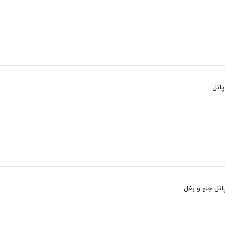
انل
پانل جلو و بغل