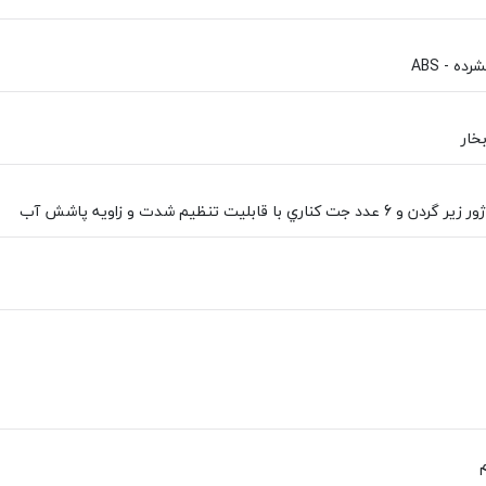
ه - ABS