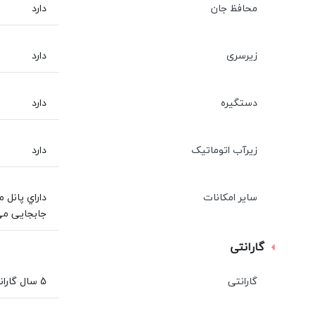
محافظ جان
دارد
زیرسری
دارد
دستگیره
دارد
زیرآب اتوماتیک
دارد
سایر امکانات
جابجايی مي
گارانتی
گارانتی
5 سال گارانتی و 10 سال خدمات پس از فروش سنی پلاستیک