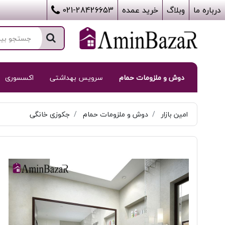
درباره ما
وبلاگ
خرید عمده
021-28426653
دوش و ملزومات حمام
سرویس بهداشتی
اکسسوری
امین بازار
دوش و ملزومات حمام
جکوزی خانگی