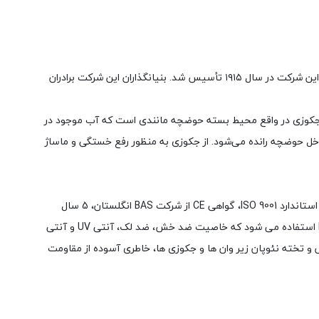
جکوزی (Jacuzzi) نام شرکت آمریکایی تولیدکننده وان حمام گردابی است که اولین محصول این شرکت وان حمام با جت‌های آب ماساژدهنده بود. این شرکت در سال ۱۹۱۵ تأسیس شد. بنیانگذاران این شرکت برادران
د. جکوزی در واقع محیط بسته حوضچه مانندی است که آب موجود در
خل حوضچه رانده می‌شود. از جکوزی به منظور رفع خستگی و ماساژ
شرکت سنی پلاستیک مفتخر است با پشتوانه 40 سال سابقه تولید، مجموعه ای کامل از وان و جکوزی را در اختیار مشتریان قرار می دهد که دارای استاندارد ISO 9001، گواهی CE از شرکت BAS انگلستان، 5 سال
می باشد. در تولید این محصولات از ورق سه لایه ساخت کره جنوبی با مواد PMMA/ABS/PMMA استفاده می شود که خاصیت ضد خش، ضد لک، آنتی UV و آنتی
 تخته نئوپان زیر وان ها و جکوزی ها، خاطری آسوده از مقاومت