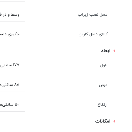
محل نصب زيرآب
وسط و در فاصله 89 سانتيمتري
کالای داخل کارتن
جکوزی دلسا 
ابعاد
طول
177 سانتی‌متر
عرض
85 سانتی‌متر
ارتفاع
50 سانتی‌متر
امکانات