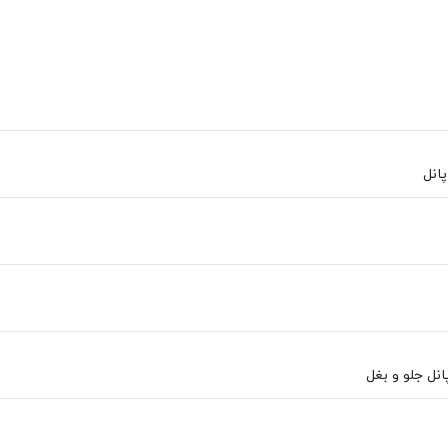
انل
پانل جلو و بغل