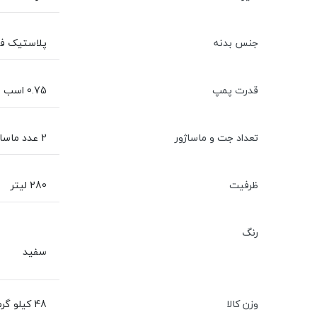
جنس بدنه
پلاستیک فشرد
قدرت پمپ
0.75 اسب بخار
تعداد جت و ماساژور
2 عدد ماساژور زير گردن و 6 عدد جت كناري با قابليت تنظيم شدت و زاويه پاشش آب
ظرفیت
280 لیتر
رنگ
سفید
وزن کالا
48 کیلو گرم