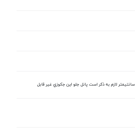
راي پانل منحصر به فرد منحني داراي پيچ هايي با قابليت تنظيم ارتفاع از 0 تا حداكثر 10 سانتيمتر لازم به ذكر است پانل جلو اين جكوزي غير قابل