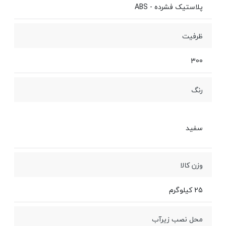
پلاستیک فشرده - ABS
ظرفیت
300
رنگ
سفید
وزن کالا
25 کیلوگرم
محل نصب زيرآب