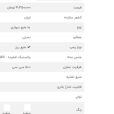
قیمت
۴،۳۵۰،۰۰۰ تومان
کشور سازنده
ایران
نوع
جا مایع دیواری
عملکرد
دستی
نوع پمپ
مایع ریز
جنس بدنه
پلاستیک فشرده - ABS
ظرفیت مخزن
500 سی سی
منبع تغذیه
قابلیت شارژ باتری
توان
رنگ
سفید
سفید