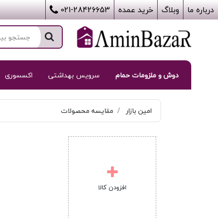
درباره ما
وبلاگ
خرید عمده
021-28426653
دوش و ملزومات حمام
سرویس بهداشتی
اکسسوری
امین بازار
مقایسه محصولات
افزودن کالا