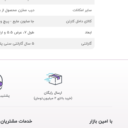
سایر امکانات
درب مخزن محصول از بال
کالای داخل کارتن
جا صابون مایع - پیچ و
ابعاد
طول 7، عرض 5.5 و ارتفاع 25 سانتی‌متر
گارانتی
5 سال گارانتی سنی پلاستیک
ارسال رایگان
پشتیبانی 24
(خرید بالای ۲ میلیون تومان)
با امین بازار
خدمات مشتریان