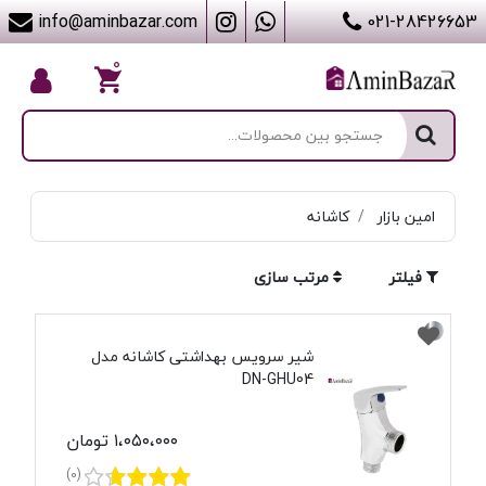
info@aminbazar.com
021-28426653
۰
امین بازار
کاشانه
فیلتر
مرتب سازی
شیر سرویس بهداشتی کاشانه مدل
DN-GHU04
۱،۰۵۰،۰۰۰ تومان
(0)